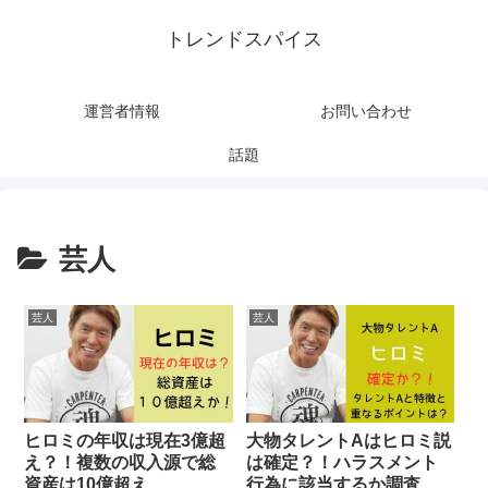
トレンドスパイス
運営者情報
お問い合わせ
話題
芸人
芸人
芸人
ヒロミの年収は現在3億超
大物タレントAはヒロミ説
え？！複数の収入源で総
は確定？！ハラスメント
資産は10億超え
行為に該当するか調査