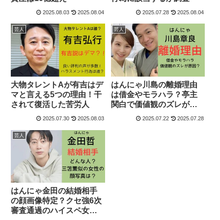
2025.08.03
2025.08.04
2025.07.28
2025.08.04
芸人
芸人
大物タレントAが有吉はデ
はんにゃ川島の離婚理由
マと言える5つの理由！干
は借金やモラハラ？亭主
されて復活した苦労人
関白で価値観のズレがヤ
バかった
2025.07.30
2025.08.03
2025.07.22
2025.07.28
芸人
はんにゃ金田の結婚相手
の顔画像特定？クセ強6次
審査通過のハイスペ女