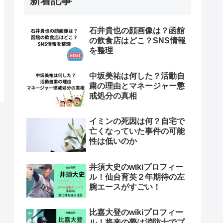
新着記事
石井貴也の顔画像は？函館
の飲食店はどこ？SNS情報
を整理
中坂美祐は何した？活動自
粛の理由とマネージャー懲
戒処分の真相
イミンの死因は何？自宅で
亡くなっていた事件の可能
性は低いのか
井須大史のwikiプロフィー
ル！仙台育英２年期待の左
腕エースがすごい！
比嘉大登のwikiプロフィー
ル！将来の夢は消防士でプ