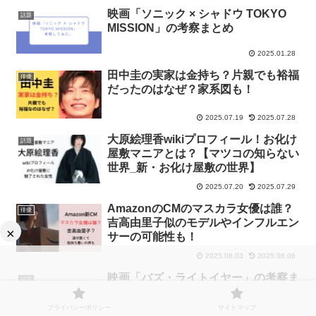
映画「ソニック × シャドウ TOKYO
話題
MISSION」の考察まとめ
2025.01.28
田中圭の実家は金持ち？片親でも裕福
俳優
だったのはなぜ？家系図も！
2025.07.19
2025.07.28
大原絵理香wikiプロフィール！お化け
話題
屋敷マニアとは？【マツコの知らない
世界_新・お化け屋敷の世界】
2025.07.20
2025.07.29
AmazonのCMのマスカラ女優は誰？
俳優
吉高由里子似のモデルやインフルエン
×
サーの可能性も！
2025.08.03
2025.08.06
映画「バズ・ライトイヤー」の考察ま
話題
とめ
プライバシーポリシー
サイトマップ