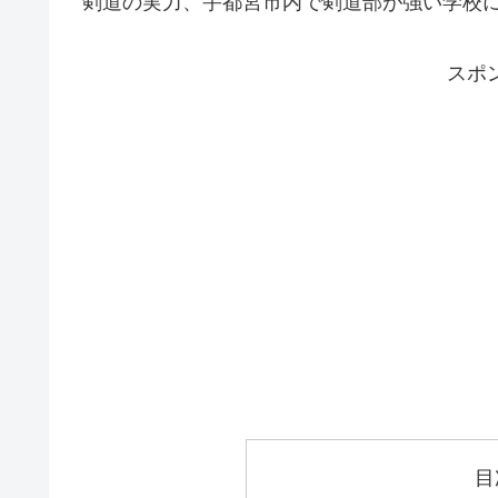
剣道の実力、宇都宮市内で剣道部が強い学校
スポ
目