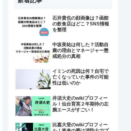
新着記事
石井貴也の顔画像は？函館
の飲食店はどこ？SNS情報
を整理
中坂美祐は何した？活動自
粛の理由とマネージャー懲
戒処分の真相
イミンの死因は何？自宅で
亡くなっていた事件の可能
性は低いのか
井須大史のwikiプロフィー
ル！仙台育英２年期待の左
腕エースがすごい！
比嘉大登のwikiプロフィー
ル！将来の夢は消防士でプ