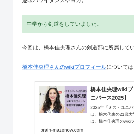
趣味ハワイダンスやヨガ。
中学から剣道をしていました。
今回は、橋本佳央理さんの剣道部に所属して
橋本佳央理さんのwikiプロフィール
については
橋本佳央理wik
ニバース2025】
2025年『ミス・ユニ
は、栃木代表の21歳
は、橋本佳央理のwik
プロフィ...
brain-mazenow.com