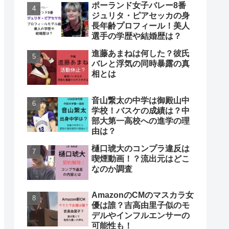
ポーランド女子バレー8番
ジュリタ・ピアセッカの身
長年齢プロフィール！美人
選手の学歴や結婚歴は？
進藤あまねは何した？彼氏
バレと浮気の同時暴露の真
相とは
音山繋太の中学は御殿山中
学校！バスケの成績は？中
部大第一高校への進学の理
由は？
樋口琥大のコンプラ違反は
喫煙動画！？流出元はどこ
なのか調査
AmazonのCMのマスカラ女
優は誰？吉高由里子似のモ
デルやインフルエンサーの
可能性も！