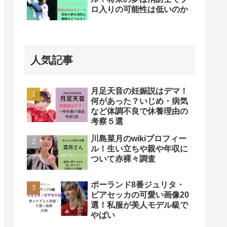
ロ入りの可能性は低いのか
人気記事
月足天音の妊娠説はデマ！
何があった？いじめ・病気
など体調不良で休養理由の
考察５選
川島菜月のwikiプロフィー
ル！生い立ちや親や年収に
ついて赤裸々調査
ポーランド8番ジュリタ・
ピアセッカの可愛い画像20
選！私服が美人モデル級で
やばい