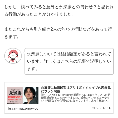
しかし、調べてみると意外と永瀬廉との匂わせ？と思われ
る行動があったことが分かりました。
まだこれからも引き続き2人の匂わせ行動などをあって行
きます。
永瀬廉については結婚願望があると言われて
います。詳しくはこちらの記事で説明してい
ます。
永瀬廉に結婚願望はアリ！尽くすタイプの恋愛観
にファン悶絶
驚くことKing & Princeの永瀬廉さんにははっきりとした結
婚願望があることわかりました。過去のインタビューやラ
ジオ発言などから明らかになっています。えっ？彼女いる
のかな・・・と不安になりますよね。永瀬廉さんの恋愛観
もユニークで、時に...
2025.07.16
brain-mazenow.com