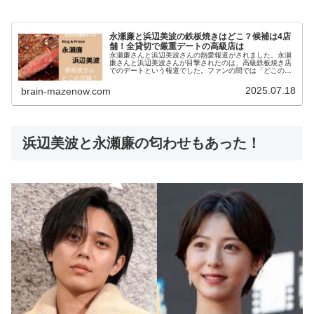
永瀬廉と浜辺美波の鉄板焼きはどこ？候補は4店
舗！全貸切で厳重デートの高級店は
永瀬廉さんと浜辺美波さんの熱愛報道がされました。永瀬
廉さんと浜辺美波さんが目撃されたのは、高級鉄板焼き店
でのデートという報道でした。ファンの間では「どこのお
店なの？」「1人5万円って本当？」といった疑問が飛び交
っています。今回は、報道で明ら...
2025.07.18
brain-mazenow.com
浜辺美波と永瀬廉の匂わせもあった！