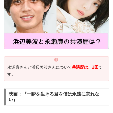
永瀬廉さんと浜辺美波さんについて
共演歴は、2回
で
す。
映画：『一瞬を生きる君を僕は永遠に忘れな
い』