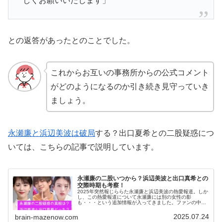
しくお願いいたします」
との返答があったとのことでした。
これからお互いの事務所からの公式コメント
がどのようになるのか引き続き見守っていき
ましょう。
永瀬廉と浜辺美波は破局
する？出口夏希との二股疑惑につ
いては、こちらの記事で説明しています。
永瀬廉の二股いつから？浜辺美波と出口真希との
交際時期も考察！
2025年突然報じららた永瀬廉と浜辺美波の熱愛報道。しか
し、この熱愛報道について永瀬廉には別の女性の影
も・・・という追加情報が入ってきました。ファンの中で
は， 本当に付き合っているのか？ もしかして二股？ 浜辺
美波と破局？など憶測が飛び交っ...
2025.07.24
brain-mazenow.com