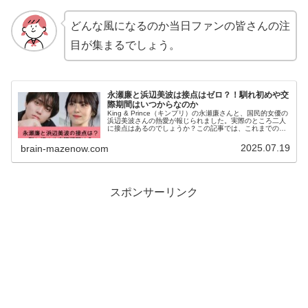
どんな風になるのか当日ファンの皆さんの注
目が集まるでしょう。
永瀬廉と浜辺美波は接点はゼロ？！馴れ初めや交
際期間はいつからなのか
King & Prince（キンプリ）の永瀬廉さんと、国民的女優の
浜辺美波さんの熱愛が報じられました。実際のところ二人
に接点はあるのでしょうか？この記事では、これまでの共
演歴、接点の有無、馴れ初めや交際期間の噂について徹底
調査し、考察を行い...
2025.07.19
brain-mazenow.com
スポンサーリンク