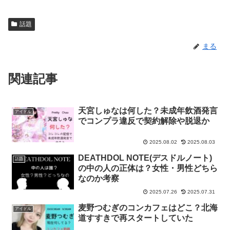
話題
まる
関連記事
天宮しゅなは何した？未成年飲酒発言
アイドル
でコンプラ違反で契約解除や脱退か
2025.08.02
2025.08.03
DEATHDOL NOTE(デスドルノート)
話題
の中の人の正体は？女性・男性どちら
なのか考察
2025.07.26
2025.07.31
麦野つむぎのコンカフェはどこ？北海
アイドル
道すすきで再スタートしていた