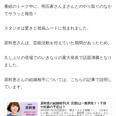
番組のトーク中に、明石家さんまさんとのやり取りのなか
でサラッと報告！
スタジオは驚きと祝福ムードに包まれました。
原幹恵さんほ、芸能活動を控えていた期間があったため、
久しぶりの登場でのいきなりの重大発表で話題沸騰となり
ました。
原幹恵さんの結婚相手については、こちらの記事で説明し
ています。
原幹恵の結婚相手(夫･旦那)は一般男性？！子供
や妊娠の予定は？
2025年7月15日放送の「踊る！さんま御殿！！」（日本テ
レビ系）に出演したタレント・原幹恵（はら みきえ）さん
が、番組内でサプライズ結婚を発表しました。原幹恵さん