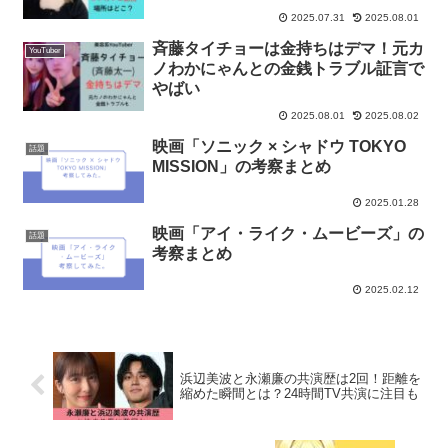
2025.07.31
2025.08.01
斉藤タイチョーは金持ちはデマ！元カ
YouTuber
ノわかにゃんとの金銭トラブル証言で
やばい
2025.08.01
2025.08.02
映画「ソニック × シャドウ TOKYO
話題
MISSION」の考察まとめ
2025.01.28
映画「アイ・ライク・ムービーズ」の
話題
考察まとめ
2025.02.12
浜辺美波と永瀬廉の共演歴は2回！距離を
縮めた瞬間とは？24時間TV共演に注目も