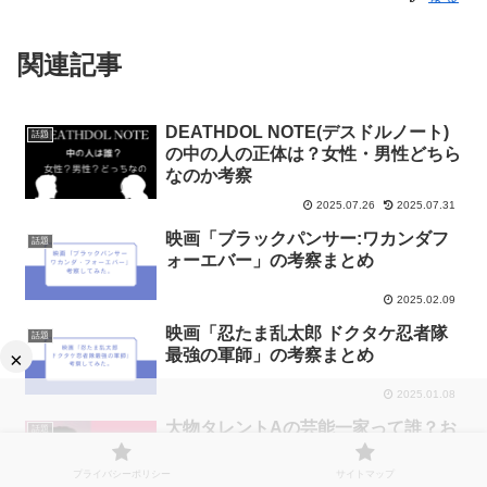
関連記事
DEATHDOL NOTE(デスドルノート)
話題
の中の人の正体は？女性・男性どちら
なのか考察
2025.07.26
2025.07.31
映画「ブラックパンサー:ワカンダフ
話題
ォーエバー」の考察まとめ
2025.02.09
映画「忍たま乱太郎 ドクタケ忍者隊
話題
最強の軍師」の考察まとめ
×
2025.01.08
大物タレントAの芸能一家って誰？お
話題
ぎやはきの小木の可能性も考察
プライバシーポリシー
サイトマップ