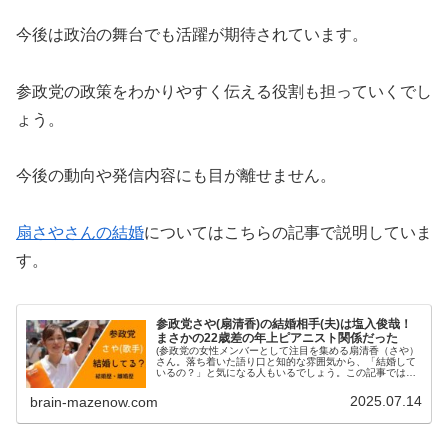
今後は政治の舞台でも活躍が期待されています。
参政党の政策をわかりやすく伝える役割も担っていくでし
ょう。
今後の動向や発信内容にも目が離せません。
扇さやさんの結婚
についてはこちらの記事で説明していま
す。
参政党さや(扇清香)の結婚相手(夫)は塩入俊哉！
まさかの22歳差の年上ピアニスト関係だった
(参政党の女性メンバーとして注目を集める扇清香（さや）
さん。落ち着いた語り口と知的な雰囲気から、「結婚して
いるの？」と気になる人もいるでしょう。この記事では、
扇清香さんの結婚の有無 夫や子どもについて 過去の恋愛
エピソードなどプライベート...
2025.07.14
brain-mazenow.com