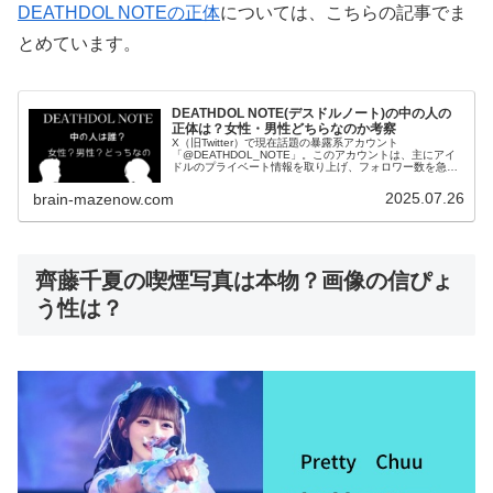
DEATHDOL NOTEの正体
については、こちらの記事でま
とめています。
DEATHDOL NOTE(デスドルノート)の中の人の
正体は？女性・男性どちらなのか考察
X（旧Twitter）で現在話題の暴露系アカウント
「@DEATHDOL_NOTE」。このアカウントは、主にアイ
ドルのプライベート情報を取り上げ、フォロワー数を急速
に伸ばしています。気になるのは，このアカウントの“中の
人”は誰なのか？女性なの...
2025.07.26
brain-mazenow.com
齊藤千夏の喫煙写真は本物？画像の信ぴょ
う性は？