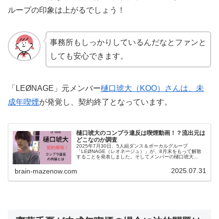
ループの印象は上がるでしょう！
事務所もしっかりしているんだなとファンと
しても安心できます。
「LEØNAGE」元メンバー
樋口琥大（KOO）さんは、未
成年喫煙
が発覚し、契約終了となっています。
樋口琥大のコンプラ違反は喫煙動画！？流出元は
どこなのか調査
2025年7月30日、5人組ダンス＆ボーカルグループ
「LEØNAGE（レオネージュ）」が、8月末をもって解散
することを発表しました。そしてメンバーの樋口琥大
（KOO）さんについて公式サイトにて、「コンプライアン
ス違反が発覚したため、同日付で...
2025.07.31
brain-mazenow.com