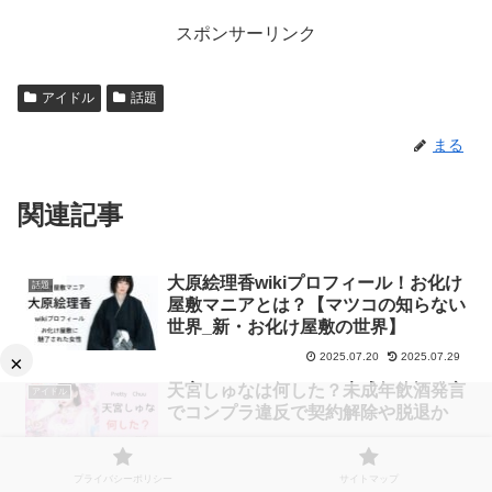
スポンサーリンク
アイドル
話題
まる
関連記事
大原絵理香wikiプロフィール！お化け
話題
屋敷マニアとは？【マツコの知らない
世界_新・お化け屋敷の世界】
2025.07.20
2025.07.29
×
天宮しゅなは何した？未成年飲酒発言
アイドル
でコンプラ違反で契約解除や脱退か
2025.08.02
2025.08.03
プライバシーポリシー
サイトマップ
永瀬廉の二股いつから？浜辺美波と出